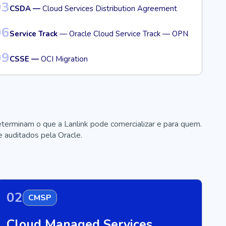
03
CSDA —
Cloud Services Distribution Agreement
06
Service Track
— Oracle Cloud Service Track — OPN
09
CSSE —
OCI Migration
terminam o que a Lanlink pode comercializar e para quem.
e auditados pela Oracle.
02
CMSP
Cloud Managed Services