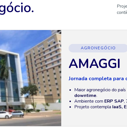
gócio.
Proj
contí
AGRONEGÓCIO
AMAGGI
Jornada completa para
Maior agronegócio do paí
downtime
.
Ambiente com
ERP SAP
,
Projeto contempla
IaaS, 