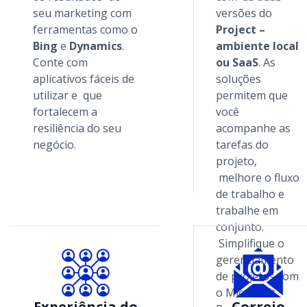
seu marketing com
versões do
ferramentas como o
Project –
Bing
e
Dynamics
.
ambiente local
Conte com
ou SaaS
. As
aplicativos fáceis de
soluções
utilizar e que
permitem que
fortalecem a
você
resiliência do seu
acompanhe as
negócio.
tarefas do
projeto,
melhore o fluxo
de trabalho e
trabalhe em
conjunto.
Simplifique o
gerenciamento
de projetos com
o Microsoft
Experiência do
Correio